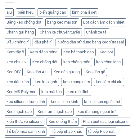
qua
miền
dột,
Địa
nhà
Bắc
chống
chỉ
cung
thấm
mua
alu
biển hiệu
biển quảng cáo
bình phá rỉ set
cấp
MC
keo
này
201
chống
Băng keo chống dột
băng keo mái tôn
Bọt cách âm cách nhiệt
số
mốc
lượng
SN
lớn
505
Chành gửi hàng
Chành xe chuyên tuyến
Chành xe tải
chính
X’traseal
hãng
chính
Dầu chống rỉ
dầu phá rỉ
hướng dẫn sử dụng băng keo x'traseal
hãng,
uy
tín!
Kem tẩy ố
Kem đánh bóng
Keo bả thạch cao
Keo bọt
keo chịu uv
Keo chống dột
keo chống mốc
keo công lạnh
Keo DIY
Keo dán Alu
Keo dán gương
Keo dán gỗ
keo dán kính
keo kho lạnh
keo kháng nấm
keo làm chỉ alu
Keo MS Polymer
keo mái tôn
keo mũ đinh
keo silicone trung tính
keo silicon kính
keo silicon ngoài trời
Keo thạch cao
Keo trám thạch cao
keo đa năng ngoài trời
kiến thức về silicone
Kéo chống thấm
Phân biệt các loại silicone
Tủ bếp Inox cánh kính
Tủ bếp nhập khẩu
tủ bếp Picomat