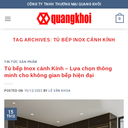
Skip
CÔNG TY TNHH THƯƠNG MẠI QUANG KHÔI
to
content
0
TAG ARCHIVES:
TỦ BẾP INOX CÁNH KÍNH
TIN TỨC SẢN PHẨM
Tủ bếp Inox cánh Kính – Lựa chọn thông
minh cho không gian bếp hiện đại
POSTED ON
15/12/2022
BY
LÊ VĂN KHOA
15
Th12