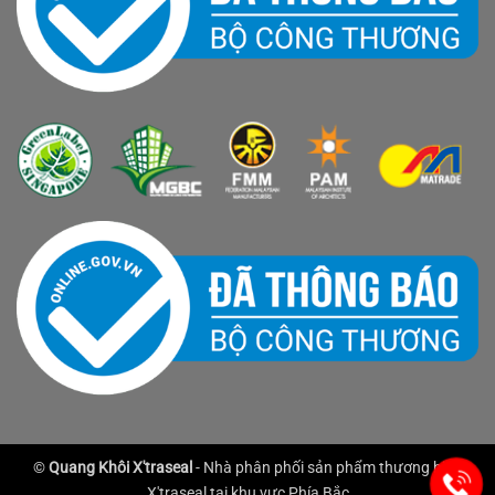
©
Quang Khôi X'traseal
- Nhà phân phối sản phẩm thương hiệu
X'traseal tại khu vực Phía Bắc