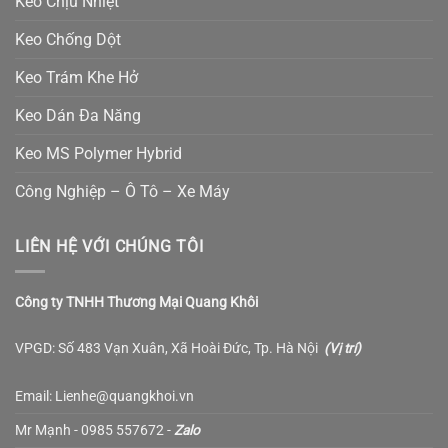
Keo Chịu Nhiệt
Keo Chống Dột
Keo Trám Khe Hở
Keo Dán Đa Năng
Keo MS Polymer Hybrid
Công Nghiệp – Ô Tô – Xe Máy
LIÊN HỆ VỚI CHÚNG TÔI
Công ty TNHH Thương Mại Quang Khôi
VPGD: Số 483 Vạn Xuân, Xã Hoài Đức, Tp. Hà Nội
(
Vị trí
)
Email: Lienhe@quangkhoi.vn
Mr Mạnh - 0985 557672 -
Zalo