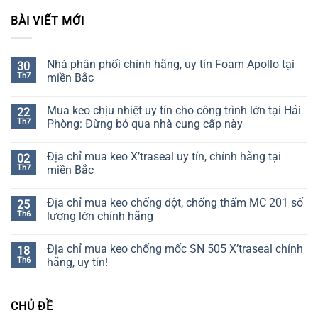
BÀI VIẾT MỚI
Nhà phân phối chính hãng, uy tín Foam Apollo tại
30
Th7
miền Bắc
Không
có
Mua keo chịu nhiệt uy tín cho công trình lớn tại Hải
22
bình
luận
Th7
Phòng: Đừng bỏ qua nhà cung cấp này
ở
Nhà
Không
phân
có
Địa chỉ mua keo X’traseal uy tín, chính hãng tại
02
phối
bình
chính
luận
Th7
miền Bắc
hãng,
ở
uy
Mua
Không
tín
keo
có
Địa chỉ mua keo chống dột, chống thấm MC 201 số
25
Foam
chịu
bình
Apollo
nhiệt
luận
Th6
lượng lớn chính hãng
tại
uy
ở
miền
tín
Địa
Không
Bắc
cho
chỉ
có
Địa chỉ mua keo chống mốc SN 505 X’traseal chính
18
công
mua
bình
trình
keo
luận
Th6
hãng, uy tín!
lớn
X’traseal
ở
tại
uy
Địa
Không
Hải
tín,
chỉ
có
Phòng:
chính
mua
bình
CHỦ ĐỀ
Đừng
hãng
keo
luận
bỏ
tại
chống
ở