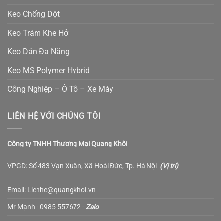
Keo Chống Dột
Keo Trám Khe Hở
Keo Dán Đa Năng
Keo MS Polymer Hybrid
Công Nghiệp – Ô Tô – Xe Máy
LIÊN HỆ VỚI CHÚNG TÔI
Công ty TNHH Thương Mại Quang Khôi
VPGD: Số 483 Vạn Xuân, Xã Hoài Đức, Tp. Hà Nội
(
Vị trí
)
Email: Lienhe@quangkhoi.vn
Mr Mạnh - 0985 557672 -
Zalo