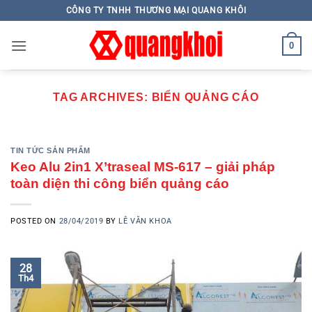
Skip
CÔNG TY TNHH THƯƠNG MẠI QUANG KHÔI
to
content
0
TAG ARCHIVES:
BIỂN QUẢNG CÁO
TIN TỨC SẢN PHẨM
Keo Alu 2in1 X’traseal MS-617 – giải pháp
toàn diện thi công biển quảng cáo
POSTED ON
28/04/2019
BY
LÊ VĂN KHOA
28
Th4