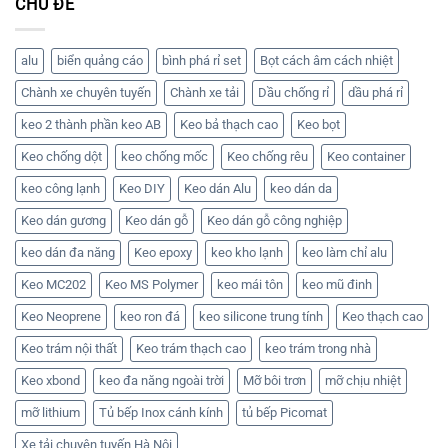
CHỦ ĐỀ
Đừng
hãng
keo
luận
bỏ
tại
chống
ở
qua
miền
dột,
Địa
nhà
Bắc
chống
chỉ
cung
thấm
mua
alu
biển quảng cáo
bình phá rỉ set
Bọt cách âm cách nhiệt
cấp
MC
keo
này
201
chống
Chành xe chuyên tuyến
Chành xe tải
Dầu chống rỉ
dầu phá rỉ
số
mốc
lượng
SN
lớn
505
keo 2 thành phần keo AB
Keo bả thạch cao
Keo bọt
chính
X’traseal
hãng
chính
Keo chống dột
keo chống mốc
Keo chống rêu
Keo container
hãng,
uy
tín!
keo công lạnh
Keo DIY
Keo dán Alu
keo dán da
Keo dán gương
Keo dán gỗ
Keo dán gỗ công nghiệp
keo dán đa năng
Keo epoxy
keo kho lạnh
keo làm chỉ alu
Keo MC202
Keo MS Polymer
keo mái tôn
keo mũ đinh
Keo Neoprene
keo ron đá
keo silicone trung tính
Keo thạch cao
Keo trám nội thất
Keo trám thạch cao
keo trám trong nhà
Keo xbond
keo đa năng ngoài trời
Mỡ bôi trơn
mỡ chịu nhiệt
mỡ lithium
Tủ bếp Inox cánh kính
tủ bếp Picomat
Xe tải chuyên tuyến Hà Nội