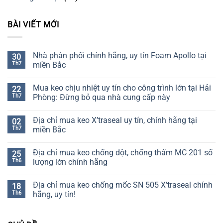
BÀI VIẾT MỚI
Nhà phân phối chính hãng, uy tín Foam Apollo tại
30
Th7
miền Bắc
Không
có
Mua keo chịu nhiệt uy tín cho công trình lớn tại Hải
22
bình
luận
Th7
Phòng: Đừng bỏ qua nhà cung cấp này
ở
Nhà
Không
phân
có
Địa chỉ mua keo X’traseal uy tín, chính hãng tại
02
phối
bình
chính
luận
Th7
miền Bắc
hãng,
ở
uy
Mua
Không
tín
keo
có
Địa chỉ mua keo chống dột, chống thấm MC 201 số
25
Foam
chịu
bình
Apollo
nhiệt
luận
Th6
lượng lớn chính hãng
tại
uy
ở
miền
tín
Địa
Không
Bắc
cho
chỉ
có
Địa chỉ mua keo chống mốc SN 505 X’traseal chính
18
công
mua
bình
trình
keo
luận
Th6
hãng, uy tín!
lớn
X’traseal
ở
tại
uy
Địa
Không
Hải
tín,
chỉ
có
Phòng:
chính
mua
bình