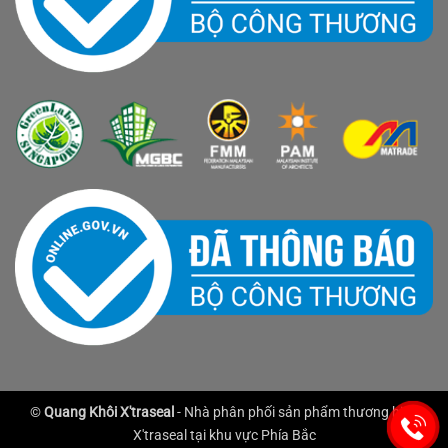
©
Quang Khôi X'traseal
- Nhà phân phối sản phẩm thương hiệu
X'traseal tại khu vực Phía Bắc