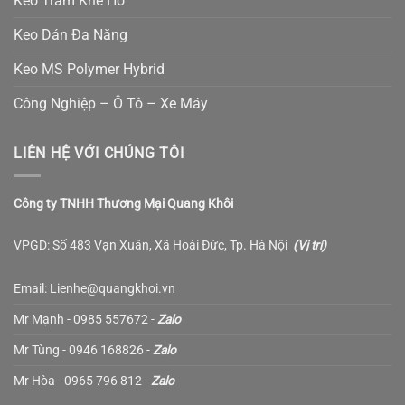
Keo Trám Khe Hở
Keo Dán Đa Năng
Keo MS Polymer Hybrid
Công Nghiệp – Ô Tô – Xe Máy
LIÊN HỆ VỚI CHÚNG TÔI
Công ty TNHH Thương Mại Quang Khôi
VPGD: Số 483 Vạn Xuân, Xã Hoài Đức, Tp. Hà Nội
(
Vị trí
)
Email: Lienhe@quangkhoi.vn
Mr Mạnh - 0985 557672 -
Zalo
Mr Tùng - 0946 168826 -
Zalo
Mr Hòa - 0965 796 812 -
Zalo