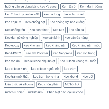
lượng
SN
lớn
505
hướng dẫn sử dụng băng keo x'traseal
Kem tẩy ố
Kem đánh bóng
chính
X’traseal
hãng
chính
keo 2 thành phần keo AB
keo bê tông
keo chịu nhiệt
hãng,
uy
tín!
keo chịu uv
Keo chống dột
Keo chống dột nhà xưởng
Keo chống rêu
Keo container
Keo DIY
keo dán da
Keo dán gỗ công nghiệp
keo dán kính
keo dán đa năng
Keo epoxy
keo kho lạnh
keo kháng nấm
Keo kháng nấm mốc
Keo MC202
Keo MS Polymer
Keo Neoprene
Keo ron trong
keo ron đá
keo silicone chịu nhiệt
Keo Silicon không rêu mốc
keo silicon kính
keo silicon ngoài trời
keo trám
Keo trám nội thất
keo trám trong nhà
Keo xbond
Keo ướt
kiến thức về silicone
Kéo chống thấm
Mỡ bôi trơn
mỡ chịu nhiệt
mỡ lithium
Phân biệt các loại silicone