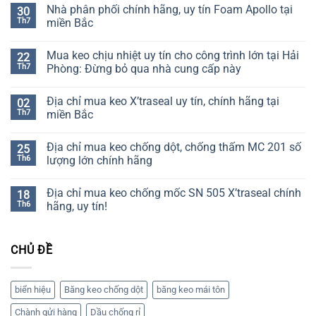
Nhà phân phối chính hãng, uy tín Foam Apollo tại
30
Th7
miền Bắc
Không
có
Mua keo chịu nhiệt uy tín cho công trình lớn tại Hải
22
bình
luận
Th7
Phòng: Đừng bỏ qua nhà cung cấp này
ở
Nhà
Không
phân
có
Địa chỉ mua keo X’traseal uy tín, chính hãng tại
02
phối
bình
chính
luận
Th7
miền Bắc
hãng,
ở
uy
Mua
Không
tín
keo
có
Địa chỉ mua keo chống dột, chống thấm MC 201 số
25
Foam
chịu
bình
Apollo
nhiệt
luận
Th6
lượng lớn chính hãng
tại
uy
ở
miền
tín
Địa
Không
Bắc
cho
chỉ
có
Địa chỉ mua keo chống mốc SN 505 X’traseal chính
18
công
mua
bình
trình
keo
luận
Th6
hãng, uy tín!
lớn
X’traseal
ở
tại
uy
Địa
Không
Hải
tín,
chỉ
có
Phòng:
chính
mua
bình
CHỦ ĐỀ
Đừng
hãng
keo
luận
bỏ
tại
chống
ở
qua
miền
dột,
Địa
nhà
Bắc
chống
chỉ
cung
thấm
mua
biển hiệu
Băng keo chống dột
băng keo mái tôn
cấp
MC
keo
này
201
chống
Chành gửi hàng
Dầu chống rỉ
số
mốc