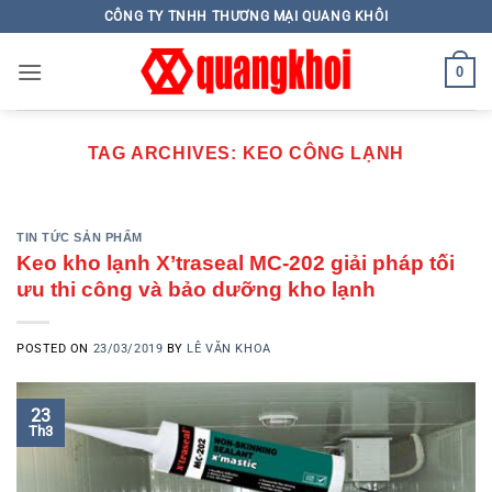
Skip
CÔNG TY TNHH THƯƠNG MẠI QUANG KHÔI
to
content
0
TAG ARCHIVES:
KEO CÔNG LẠNH
TIN TỨC SẢN PHẨM
Keo kho lạnh X’traseal MC-202 giải pháp tối
ưu thi công và bảo dưỡng kho lạnh
POSTED ON
23/03/2019
BY
LÊ VĂN KHOA
23
Th3