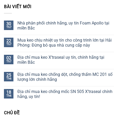
BÀI VIẾT MỚI
Nhà phân phối chính hãng, uy tín Foam Apollo tại
30
Th7
miền Bắc
Không
có
Mua keo chịu nhiệt uy tín cho công trình lớn tại Hải
22
bình
luận
Th7
Phòng: Đừng bỏ qua nhà cung cấp này
ở
Nhà
Không
phân
có
Địa chỉ mua keo X’traseal uy tín, chính hãng tại
02
phối
bình
chính
luận
Th7
miền Bắc
hãng,
ở
uy
Mua
Không
tín
keo
có
Địa chỉ mua keo chống dột, chống thấm MC 201 số
25
Foam
chịu
bình
Apollo
nhiệt
luận
Th6
lượng lớn chính hãng
tại
uy
ở
miền
tín
Địa
Không
Bắc
cho
chỉ
có
Địa chỉ mua keo chống mốc SN 505 X’traseal chính
18
công
mua
bình
trình
keo
luận
Th6
hãng, uy tín!
lớn
X’traseal
ở
tại
uy
Địa
Không
Hải
tín,
chỉ
có
Phòng:
chính
mua
bình
CHỦ ĐỀ
Đừng
hãng
keo
luận
bỏ
tại
chống
ở