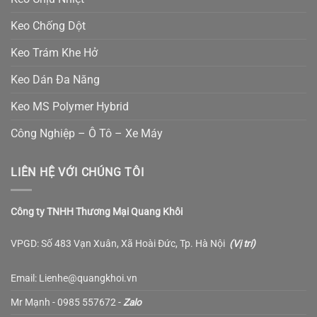
Keo Chống Dột
Keo Trám Khe Hở
Keo Dán Đa Năng
Keo MS Polymer Hybrid
Công Nghiệp – Ô Tô – Xe Máy
LIÊN HỆ VỚI CHÚNG TÔI
Công ty TNHH Thương Mại Quang Khôi
VPGD: Số 483 Vạn Xuân, Xã Hoài Đức, Tp. Hà Nội
(
Vị trí
)
Email: Lienhe@quangkhoi.vn
Mr Mạnh - 0985 557672 -
Zalo