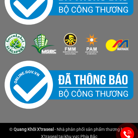
©
Quang Khôi X'traseal
- Nhà phân phối sản phẩm thương hiệu
X'traseal tại khu vực Phía Bắc