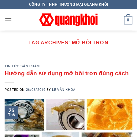
Skip
CÔNG TY TNHH THƯƠNG MẠI QUANG KHÔI
to
content
0
TAG ARCHIVES:
MỠ BÔI TRƠN
TIN TỨC SẢN PHẨM
Hướng dẫn sử dụng mỡ bôi trơn đúng cách
POSTED ON
26/06/2019
BY
LÊ VĂN KHOA
26
Th6