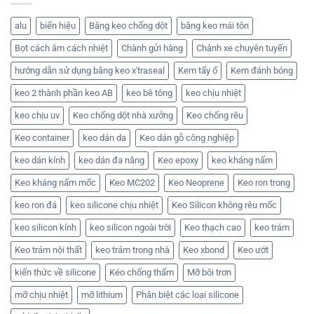
qua
miền
dột,
Địa
nhà
Bắc
chống
chỉ
cung
thấm
mua
alu
biển hiệu
Băng keo chống dột
băng keo mái tôn
cấp
MC
keo
này
201
chống
Bọt cách âm cách nhiệt
Chành gửi hàng
Chành xe chuyên tuyến
số
mốc
lượng
SN
lớn
505
hướng dẫn sử dụng băng keo x'traseal
Kem tẩy ố
Kem đánh bóng
chính
X’traseal
hãng
chính
keo 2 thành phần keo AB
keo bê tông
keo chịu nhiệt
hãng,
uy
tín!
keo chịu uv
Keo chống dột nhà xưởng
Keo chống rêu
Keo container
keo dán da
Keo dán gỗ công nghiệp
keo dán kính
keo dán đa năng
Keo epoxy
keo kháng nấm
Keo kháng nấm mốc
Keo MC202
Keo Neoprene
Keo ron trong
keo ron đá
keo silicone chịu nhiệt
Keo Silicon không rêu mốc
keo silicon kính
keo silicon ngoài trời
Keo thạch cao
keo trám
Keo trám nội thất
keo trám trong nhà
Keo xbond
Keo ướt
kiến thức về silicone
Kéo chống thấm
Mỡ bôi trơn
mỡ chịu nhiệt
mỡ lithium
Phân biệt các loại silicone