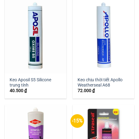
Keo Aposil S5 Silicone
Keo chịu thời tiết Apollo
trung tính
Weatherseal A68
40.500
₫
72.000
₫
-15%