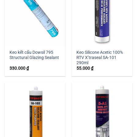
Keo kết cấu Dowsil 795
Keo Silicone Acetic 100%
Structural Glazing Sealant
RTV X’traseal SA-101
290ml
330.000
₫
55.000
₫