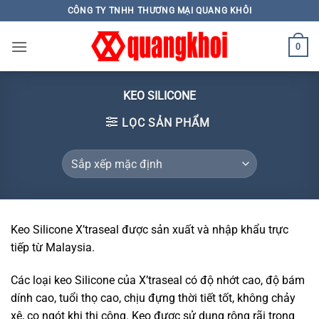
Skip
CÔNG TY TNHH THƯƠNG MẠI QUANG KHÔI
to
content
0
KEO SILICONE
LỌC SẢN PHẨM
Keo Silicone X’traseal được sản xuất và nhập khẩu trực
tiếp từ Malaysia.
Các loại keo Silicone của X’traseal có độ nhớt cao, độ bám
dính cao, tuổi thọ cao, chịu đựng thời tiết tốt, không chảy
xệ, co ngót khi thi công. Keo được sử dụng rộng rãi trong