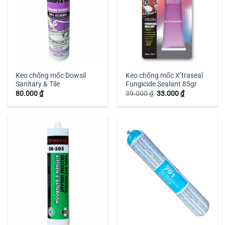
Keo chống mốc Dowsil
Keo chống mốc X’traseal
Sanitary & Tile
Fungicide Sealant 85gr
Giá
Giá
80.000
₫
39.000
₫
33.000
₫
gốc
hiện
là:
tại
39.000 ₫.
là:
33.000 ₫.