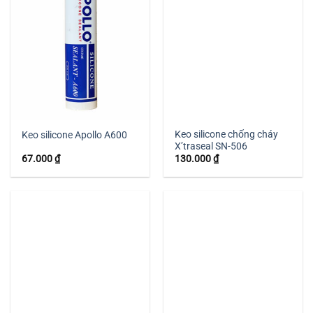
Keo silicone chống cháy
Keo silicone Apollo A600
X’traseal SN-506
67.000
₫
130.000
₫