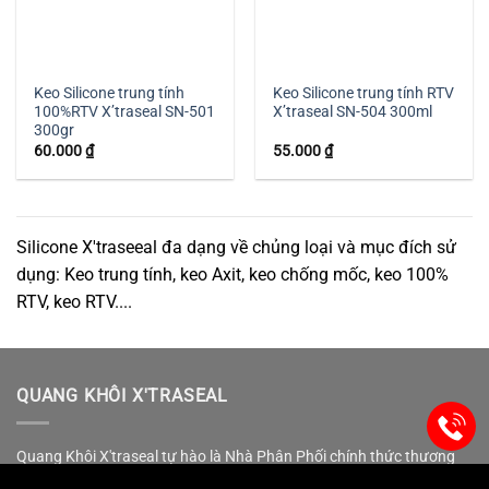
Keo Silicone trung tính
Keo Silicone trung tính RTV
100%RTV X’traseal SN-501
X’traseal SN-504 300ml
300gr
60.000
₫
55.000
₫
Silicone X'traseeal đa dạng về chủng loại và mục đích sử
dụng: Keo trung tính, keo Axit, keo chống mốc, keo 100%
RTV, keo RTV....
QUANG KHÔI X'TRASEAL
Quang Khôi X'traseal tự hào là Nhà Phân Phối chính thức thương
hiệu X'traseal tại khu vực phía Bắc. Chúng tôi tự tin về chất lượng