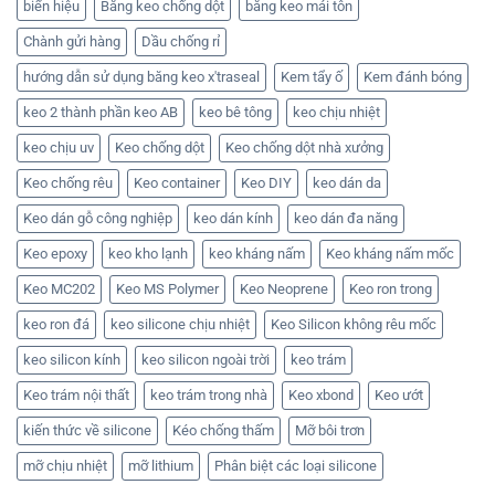
biển hiệu
Băng keo chống dột
băng keo mái tôn
cấp
MC
keo
này
201
chống
Chành gửi hàng
Dầu chống rỉ
số
mốc
lượng
SN
lớn
505
hướng dẫn sử dụng băng keo x'traseal
Kem tẩy ố
Kem đánh bóng
chính
X’traseal
hãng
chính
keo 2 thành phần keo AB
keo bê tông
keo chịu nhiệt
hãng,
uy
tín!
keo chịu uv
Keo chống dột
Keo chống dột nhà xưởng
Keo chống rêu
Keo container
Keo DIY
keo dán da
Keo dán gỗ công nghiệp
keo dán kính
keo dán đa năng
Keo epoxy
keo kho lạnh
keo kháng nấm
Keo kháng nấm mốc
Keo MC202
Keo MS Polymer
Keo Neoprene
Keo ron trong
keo ron đá
keo silicone chịu nhiệt
Keo Silicon không rêu mốc
keo silicon kính
keo silicon ngoài trời
keo trám
Keo trám nội thất
keo trám trong nhà
Keo xbond
Keo ướt
kiến thức về silicone
Kéo chống thấm
Mỡ bôi trơn
mỡ chịu nhiệt
mỡ lithium
Phân biệt các loại silicone