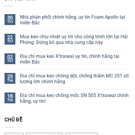
Nhà phân phối chính hãng, uy tín Foam Apollo tại
30
Th7
miền Bắc
Không
có
Mua keo chịu nhiệt uy tín cho công trình lớn tại Hải
22
bình
luận
Th7
Phòng: Đừng bỏ qua nhà cung cấp này
ở
Nhà
Không
phân
có
Địa chỉ mua keo X’traseal uy tín, chính hãng tại
02
phối
bình
chính
luận
Th7
miền Bắc
hãng,
ở
uy
Mua
Không
tín
keo
có
Địa chỉ mua keo chống dột, chống thấm MC 201 số
25
Foam
chịu
bình
Apollo
nhiệt
luận
Th6
lượng lớn chính hãng
tại
uy
ở
miền
tín
Địa
Không
Bắc
cho
chỉ
có
Địa chỉ mua keo chống mốc SN 505 X’traseal chính
18
công
mua
bình
trình
keo
luận
Th6
hãng, uy tín!
lớn
X’traseal
ở
tại
uy
Địa
Không
Hải
tín,
chỉ
có
Phòng:
chính
mua
bình
CHỦ ĐỀ
Đừng
hãng
keo
luận
bỏ
tại
chống
ở
qua
miền
dột,
Địa
nhà
Bắc
chống
chỉ
cung
thấm
mua