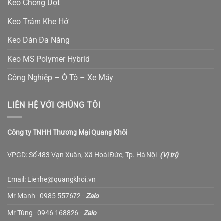
Keo Chống Dột
Keo Trám Khe Hở
Keo Dán Đa Năng
Keo MS Polymer Hybrid
Công Nghiệp – Ô Tô – Xe Máy
LIÊN HỆ VỚI CHÚNG TÔI
Công ty TNHH Thương Mại Quang Khôi
VPGD: Số 483 Vạn Xuân, Xã Hoài Đức, Tp. Hà Nội
(
Vị trí
)
Email: Lienhe@quangkhoi.vn
Mr Mạnh - 0985 557672 -
Zalo
Mr Tùng - 0946 168826 -
Zalo