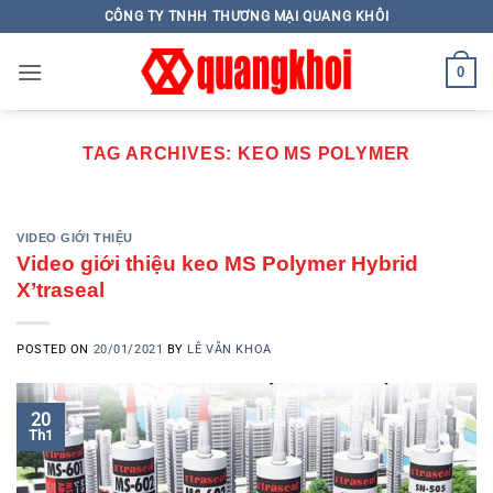
Skip
CÔNG TY TNHH THƯƠNG MẠI QUANG KHÔI
to
content
0
TAG ARCHIVES:
KEO MS POLYMER
VIDEO GIỚI THIỆU
Video giới thiệu keo MS Polymer Hybrid
X’traseal
POSTED ON
20/01/2021
BY
LÊ VĂN KHOA
20
Th1