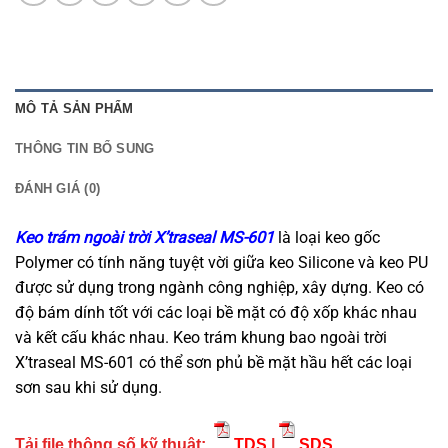
MÔ TẢ SẢN PHẨM
THÔNG TIN BỔ SUNG
ĐÁNH GIÁ (0)
Keo trám ngoài trời X’traseal MS-601
là loại keo gốc
Polymer có tính năng tuyệt vời giữa keo Silicone và keo PU
được sử dụng trong ngành công nghiệp, xây dựng. Keo có
độ bám dính tốt với các loại bề mặt có độ xốp khác nhau
và kết cấu khác nhau. Keo trám khung bao ngoài trời
X’traseal MS-601 có thể sơn phủ bề mặt hầu hết các loại
sơn sau khi sử dụng.
Tải file thông số kỹ thuật:
TDS
|
SDS