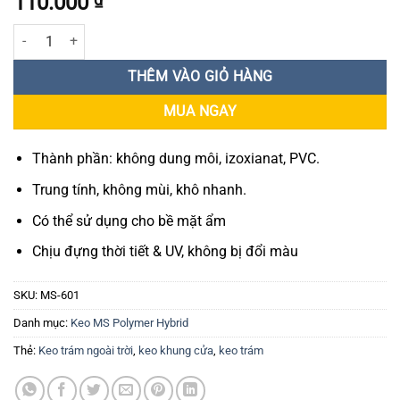
110.000
Keo trám ngoài trời X'traseal MS-601 290ml số lượng
THÊM VÀO GIỎ HÀNG
MUA NGAY
Thành phần: không dung môi, izoxianat, PVC.
Trung tính, không mùi, khô nhanh.
Có thể sử dụng cho bề mặt ẩm
Chịu đựng thời tiết & UV, không bị đổi màu
SKU:
MS-601
Danh mục:
Keo MS Polymer Hybrid
Thẻ:
Keo trám ngoài trời
,
keo khung cửa
,
keo trám