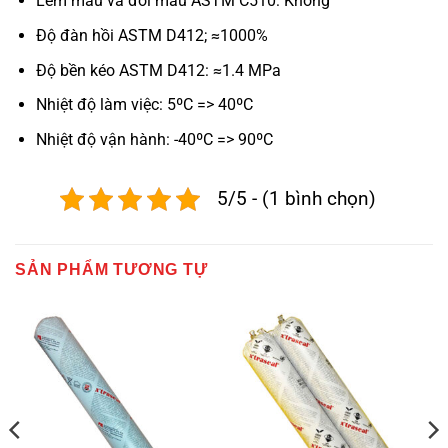
Lem màu và đổi màu ASTM C510: Không
Độ đàn hồi ASTM D412; ≈1000%
Độ bền kéo ASTM D412: ≈1.4 MPa
Nhiệt độ làm việc: 5ºC => 40ºC
Nhiệt độ vận hành: -40ºC => 90ºC
5/5 - (1 bình chọn)
SẢN PHẨM TƯƠNG TỰ