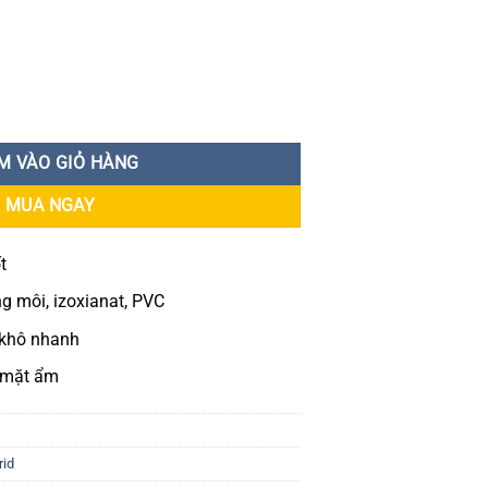
eal MS-603 290ml số lượng
M VÀO GIỎ HÀNG
MUA NGAY
t
 môi, izoxianat, PVC
 khô nhanh
ề mặt ẩm
id