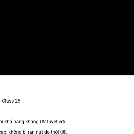
 Class 25
với khả năng kháng UV tuyệt vời
ao, không bị rạn nứt do thời tiết