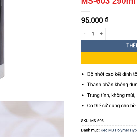
MS-603 290ml
95.000
₫
Keo tạo mạch bê tông X'tras
THÊ
Độ nhớt cao kết dính tố
Thành phần không dung
Trung tính, không mùi,
Có thể sử dụng cho b
SKU:
MS-603
Danh mục:
Keo MS Polymer Hybr