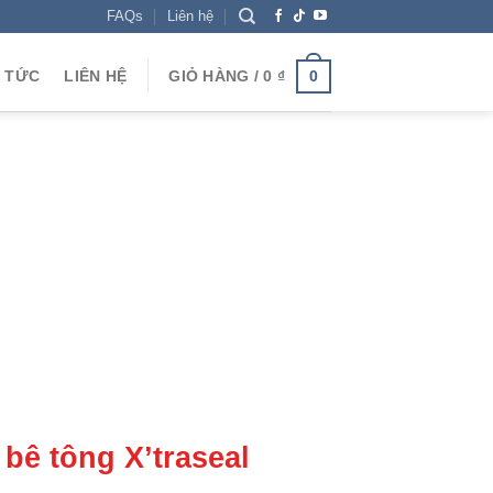
FAQs
Liên hệ
N TỨC
LIÊN HỆ
GIỎ HÀNG /
0
₫
0
bê tông X’traseal