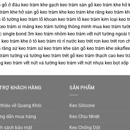
 gỗ ở đâu keo trám khe gạch keo trám sàn gỗ keo trám khe hở 
trám khe hở sàn gỗ keo trám khe keo trám khe răng keo trám kh
 lỗ tường keo trám lỗ khoan keo trám lỗ keo trám kim loại keo 
keo trám xi măng keo trám tường thông minh mua keo trám tườ
 single bond 3m keo trám nhôm keo trám vết nứt tường ngoài tr
 keo trám khe ô tô keo trám rò rỉ nước keo trét ron keo trét ron
 răng sứ keo trám sứ keo trám khe sàn gỗ keo trám khe sikaflex
trám tường vá tường keo trám trét gỗ keo trám thạch cao keo tr
g keo trám vết nứt vá tường keo trám vết nứt nhựa keo bọt xốp
TRỢ KHÁCH HÀNG
SẢN PHẨM
 thiệu về Quang Khôi
Keo Silicone
ng dẫn mua hàng
Keo Chịu Nhiệt
nh sách bảo mật
Keo Chống Dột