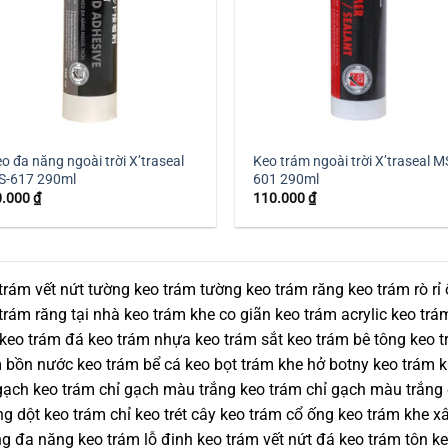
o đa năng ngoài trời X’traseal
Keo trám ngoài trời X’traseal M
S-617 290ml
601 290ml
0.000
₫
110.000
₫
trám vết nứt tường keo trám tường keo trám răng keo trám rò r
trám răng tại nhà keo trám khe co giãn keo trám acrylic keo trá
 keo trám đá keo trám nhựa keo trám sắt keo trám bê tông keo 
 bồn nước keo trám bể cá keo bọt trám khe hở botny keo trám k
gạch keo trám chỉ gạch màu trắng keo trám chỉ gạch màu trắng
g dột keo trám chỉ keo trét cây keo trám cổ ống keo trám khe x
g đa năng keo trám lỗ đinh keo trám vết nứt đá keo trám tôn k