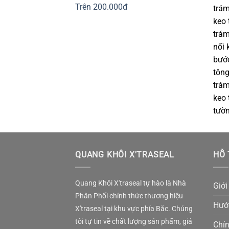
Trên 200.000đ
trám
keo 
trám
nối 
bước
tông
trám
keo 
tườn
QUANG KHÔI X'TRASEAL
HỖ 
Quang Khôi X'traseal tự hào là Nhà
Giới
Phân Phối chính thức thương hiệu
Hướ
X'traseal tại khu vực phía Bắc. Chúng
tôi tự tin về chất lượng sản phẩm, giá
Chí