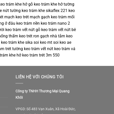
keo trám khe hở gỗ keo trám khe hở tường
e nứt tường keo trám khe sikaflex 221 keo
trét mạch keo trét mạch gạch keo trám mối
ng ở đâu keo trám nền keo trám nano 2
ời keo trám vết nứt gỗ keo trám vết nứt bê
 chống thấm keo trét ron gạch nhà tắm keo
 keo trám khe sika soi keo mt soi keo ae
ám trét tường keo trám vết nứt keo trám vá
 trám khe hở keo trám trét 3m 550
LIÊN HỆ VỚI CHÚNG TÔI
Công ty TNHH Thương Mại Quang
Khôi
VPGD: Số 483 Vạn Xuân, Xã Hoài Đức,