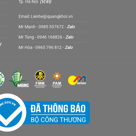
Tp. Hà Nội
(
Vị trí
)
Email: Lienhe@quangkhoi.vn
Mr Mạnh - 0985 557672 -
Zalo
Mr Tùng - 0946 168826 -
Zalo
y
Mr Hòa - 0965 796 812 -
Zalo