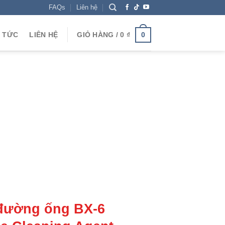
FAQs
Liên hệ
N TỨC
LIÊN HỆ
GIỎ HÀNG /
0
₫
0
 đường ống BX-6