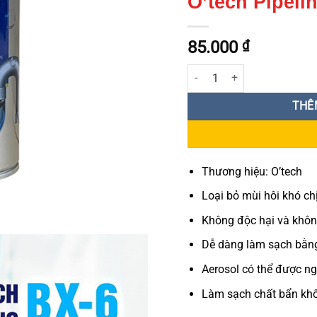
O’tech Pipeli
85.000
₫
Bình vệ sinh đường ống BX-6 O
THÊ
Thương hiệu: O’tech
Loại bỏ mùi hôi khó chị
Không độc hại và khôn
Dễ dàng làm sạch bằng
Aerosol có thể được n
Làm sạch chất bẩn kh