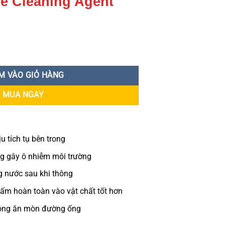
ne Cleaning Agent
’tech Pipeline Cleaning Agent số lượng
M VÀO GIỎ HÀNG
MUA NGAY
u tích tụ bên trong
g gây ô nhiễm môi trường
 nước sau khi thông
gấm hoàn toàn vào vật chất tốt hơn
ông ăn mòn đường ống