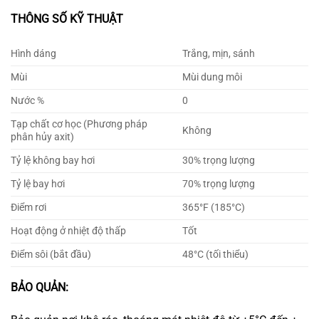
THÔNG SỐ KỸ THUẬT
Hình dáng
Trắng, mịn, sánh
Mùi
Mùi dung môi
Nước %
0
Tạp chất cơ học (Phương pháp
Không
phân hủy axit)
Tỷ lệ không bay hơi
30% trọng lượng
Tỷ lệ bay hơi
70% trọng lượng
Điểm rơi
365°F (185°C)
Hoạt động ở nhiệt độ thấp
Tốt
Điểm sôi (bắt đầu)
48°C (tối thiểu)
BẢO QUẢN: