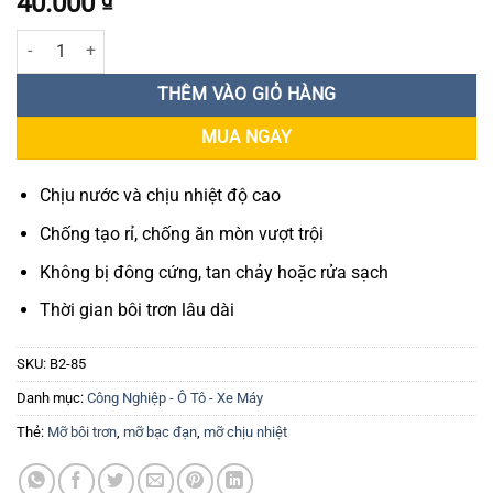
40.000
Mỡ trắng bôi trơn Lithium X'traseal B2 85gr số lượng
THÊM VÀO GIỎ HÀNG
MUA NGAY
Chịu nước và chịu nhiệt độ cao
Chống tạo rỉ, chống ăn mòn vượt trội
Không bị đông cứng, tan chảy hoặc rửa sạch
Thời gian bôi trơn lâu dài
SKU:
B2-85
Danh mục:
Công Nghiệp - Ô Tô - Xe Máy
Thẻ:
Mỡ bôi trơn
,
mỡ bạc đạn
,
mỡ chịu nhiệt