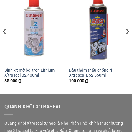
Bình xịt mỡ bôi trơn Lithium
Dầu thẩm thấu chống rỉ
X’traseal B2 400ml
X’traseal B52 550ml
85.000
₫
100.000
₫
QUANG KHÔI X'TRASEAL
Quang Khôi X'traseal tự hào là Nhà Phân Phối chính thức thương
hiệu X'traseal tại khu vực phía Bắc. Chúng tôi tự tin về chất lượng