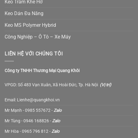
Keo Trám Khe Hở
Keo Dán Đa Năng
Keo MS Polymer Hybrid
Công Nghiệp – Ô Tô – Xe Máy
LIÊN HỆ VỚI CHÚNG TÔI
Công ty TNHH Thương Mại Quang Khôi
VPGD: Số 483 Vạn Xuân, Xã Hoài Đức, Tp. Hà Nội
(
Vị trí
)
Email: Lienhe@quangkhoi.vn
Mr Mạnh - 0985 557672 -
Zalo
Mr Tùng - 0946 168826 -
Zalo
Mr Hòa - 0965 796 812 -
Zalo