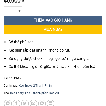
40.000
Keo dán Epoxy X'traseal 4 Minutes Steel 17ml x 2 số lượng
THÊM VÀO GIỎ HÀNG
MUA NGAY
Có thể phủ sơn
Kết dính lắp đặt nhanh, không co rút.
Sử dụng được cho kim loại, gỗ, sứ, nhựa cứng, ….
Có thể khoan, giùi lỗ, giũa, mài sau khi khô hoàn toàn.
SKU:
4MS-17
Danh mục:
Keo Epoxy 2 Thành Phần
Thẻ:
Keo Epoxy
,
keo 2 thành phần
,
keo AB