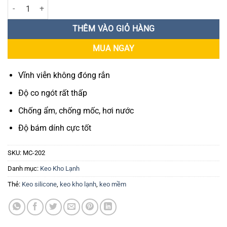
Keo kho lạnh X'traseal MC-202 300gr số lượng
THÊM VÀO GIỎ HÀNG
MUA NGAY
Vĩnh viễn không đóng rắn
Độ co ngót rất thấp
Chống ẩm, chống mốc, hơi nước
Độ bám dính cực tốt
SKU:
MC-202
Danh mục:
Keo Kho Lạnh
Thẻ:
Keo silicone
,
keo kho lạnh
,
keo mềm