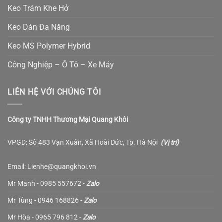
Keo Trám Khe Hở
Keo Dán Đa Năng
Keo MS Polymer Hybrid
Công Nghiệp – Ô Tô – Xe Máy
LIÊN HỆ VỚI CHÚNG TÔI
Công ty TNHH Thương Mại Quang Khôi
VPGD: Số 483 Vạn Xuân, Xã Hoài Đức, Tp. Hà Nội
(
Vị trí
)
Email: Lienhe@quangkhoi.vn
Mr Mạnh - 0985 557672 -
Zalo
Mr Tùng - 0946 168826 -
Zalo
Mr Hòa - 0965 796 812 -
Zalo