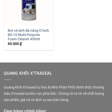
Bọt vệ sinh đa năng O’tech
BX-10 Multi-Purpose
Foam Cleaner 450ml
65.000
₫
QUANG KHÔI X'TRASEAL
Quang Khôi X'traseal tự hào là Nhà Phân Phối chính thức thương
hiệu X'traseal tại khu vực phía Bắc. Chúng tôi tự tin về chất lượng
sản phẩm, giá cả và dịch vụ sau bán hàng.
Gian hàng chính hãng: