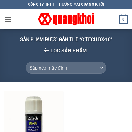
Skip
CÔNG TY TNHH THƯƠNG MẠI QUANG KHÔI
to
content
0
SẢN PHẨM ĐƯỢC GẮN THẺ “O'TECH BX-10”
LỌC SẢN PHẨM