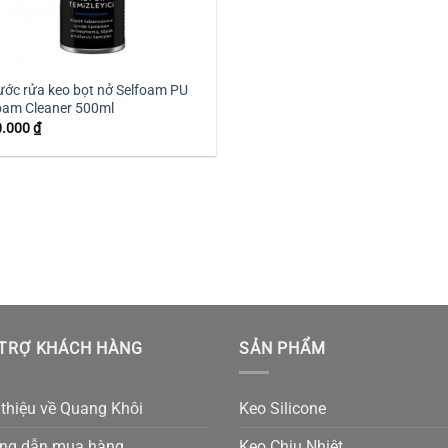
ớc rửa keo bọt nở Selfoam PU
oam Cleaner 500ml
0.000
₫
TRỢ KHÁCH HÀNG
SẢN PHẨM
 thiệu về Quang Khôi
Keo Silicone
ng dẫn mua hàng
Keo Chịu Nhiệt