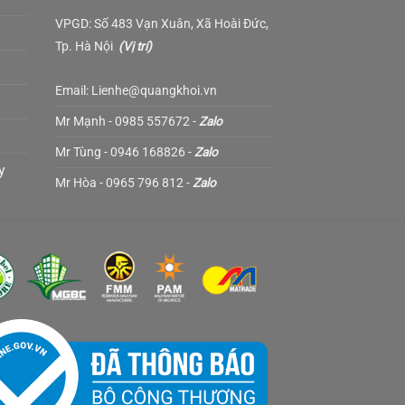
VPGD: Số 483 Vạn Xuân, Xã Hoài Đức,
Tp. Hà Nội
(
Vị trí
)
Email: Lienhe@quangkhoi.vn
Mr Mạnh - 0985 557672 -
Zalo
Mr Tùng - 0946 168826 -
Zalo
y
Mr Hòa - 0965 796 812 -
Zalo