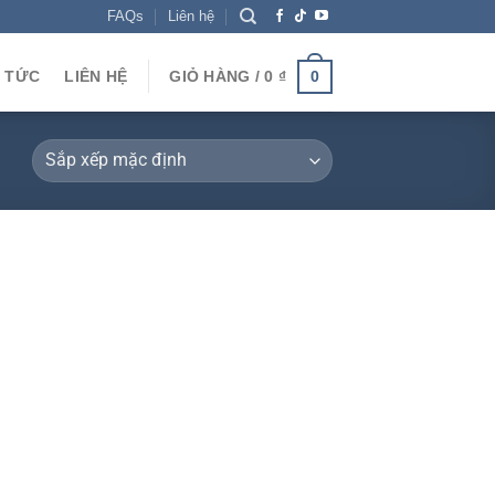
FAQs
Liên hệ
N TỨC
LIÊN HỆ
GIỎ HÀNG /
0
₫
0