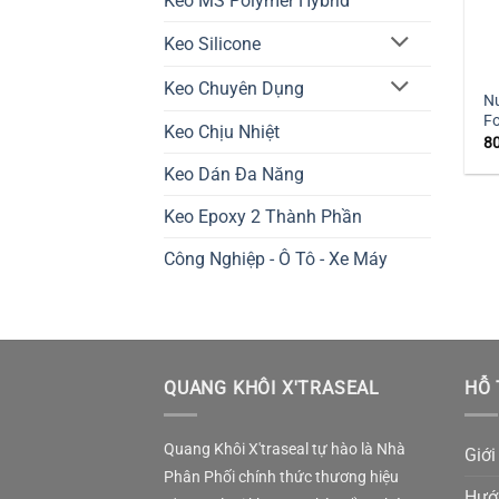
Keo MS Polymer Hybrid
Keo Silicone
Keo Chuyên Dụng
Nư
F
Keo Chịu Nhiệt
8
Keo Dán Đa Năng
Keo Epoxy 2 Thành Phần
Công Nghiệp - Ô Tô - Xe Máy
QUANG KHÔI X'TRASEAL
HỖ 
Quang Khôi X'traseal tự hào là Nhà
Giới
Phân Phối chính thức thương hiệu
Hướ