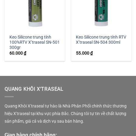
Keo Silicone trung tính
Keo Silicone trung tính RTV
100%RTV X’traseal SN-501
X’traseal SN-504 300ml
300gr
60.000
₫
55.000
₫
QUANG KHÔI X'TRASEAL
Quang Khôi X'traseal tự hào là Nhà Phân Phối chính thức thương
hiệu X'traseal tại khu vực phía Bắc. Chúng tôi tự tin về chất lượng
sản phẩm, giá cả và dịch vụ sau bán hàng.
Gian hàng chính hãng: