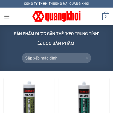
Skip
CÔNG TY TNHH THƯƠNG MẠI QUANG KHÔI
to
content
0
SẢN PHẨM ĐƯỢC GẮN THẺ “KEO TRUNG TÍNH”
LỌC SẢN PHẨM