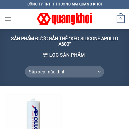
Skip
CÔNG TY TNHH THƯƠNG MẠI QUANG KHÔI
to
content
0
SẢN PHẨM ĐƯỢC GẮN THẺ “KEO SILICONE APOLLO
A600”
LỌC SẢN PHẨM