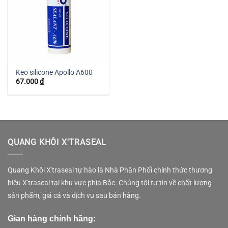
Keo silicone Apollo A600
67.000
₫
QUANG KHÔI X'TRASEAL
Quang Khôi X'traseal tự hào là Nhà Phân Phối chính thức thương
hiệu X'traseal tại khu vực phía Bắc. Chúng tôi tự tin về chất lượng
sản phẩm, giá cả và dịch vụ sau bán hàng.
Gian hàng chính hãng: