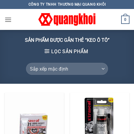
Skip
CÔNG TY TNHH THƯƠNG MẠI QUANG KHÔI
to
content
0
SẢN PHẨM ĐƯỢC GẮN THẺ “KEO Ô TÔ”
LỌC SẢN PHẨM