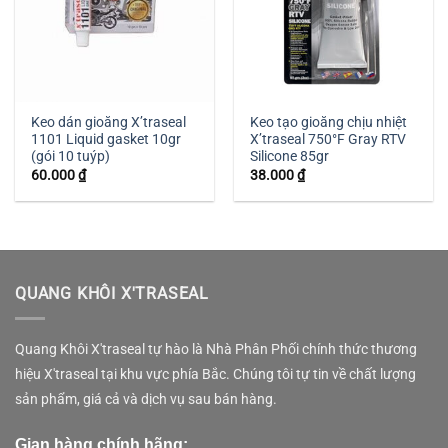
Keo dán gioăng X’traseal
Keo tạo gioăng chịu nhiệt
1101 Liquid gasket 10gr
X’traseal 750°F Gray RTV
(gói 10 tuýp)
Silicone 85gr
60.000
₫
38.000
₫
QUANG KHÔI X'TRASEAL
Quang Khôi X'traseal tự hào là Nhà Phân Phối chính thức thương
hiệu X'traseal tại khu vực phía Bắc. Chúng tôi tự tin về chất lượng
sản phẩm, giá cả và dịch vụ sau bán hàng.
Gian hàng chính hãng: