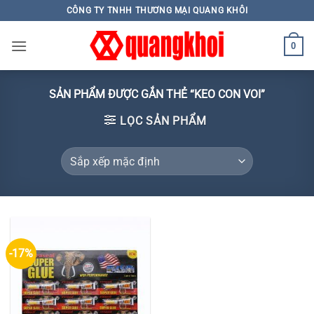
Skip
CÔNG TY TNHH THƯƠNG MẠI QUANG KHÔI
to
content
0
SẢN PHẨM ĐƯỢC GẮN THẺ “KEO CON VOI”
LỌC SẢN PHẨM
-17%