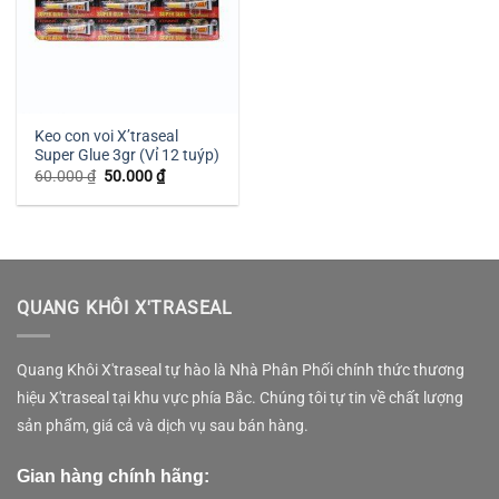
Keo con voi X’traseal
Super Glue 3gr (Vỉ 12 tuýp)
Giá
Giá
60.000
₫
50.000
₫
gốc
hiện
là:
tại
60.000 ₫.
là:
50.000 ₫.
QUANG KHÔI X'TRASEAL
Quang Khôi X'traseal tự hào là Nhà Phân Phối chính thức thương
hiệu X'traseal tại khu vực phía Bắc. Chúng tôi tự tin về chất lượng
sản phẩm, giá cả và dịch vụ sau bán hàng.
Gian hàng chính hãng: