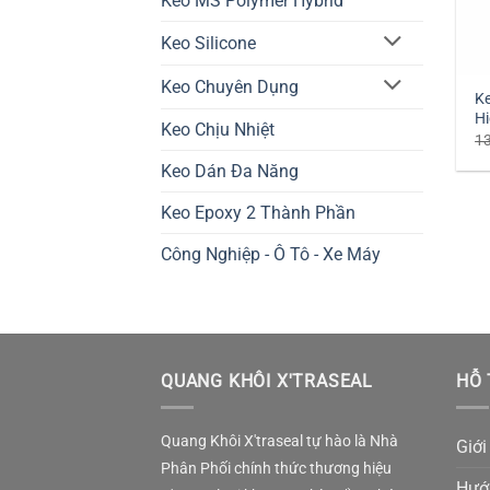
Keo MS Polymer Hybrid
Keo Silicone
Keo Chuyên Dụng
Ke
Hi
Keo Chịu Nhiệt
1
Keo Dán Đa Năng
Keo Epoxy 2 Thành Phần
Công Nghiệp - Ô Tô - Xe Máy
QUANG KHÔI X'TRASEAL
HỖ 
Quang Khôi X'traseal tự hào là Nhà
Giới
Phân Phối chính thức thương hiệu
Hướ