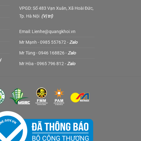
VPGD: Số 483 Vạn Xuân, Xã Hoài Đức,
Tp. Hà Nội
(
Vị trí
)
Email: Lienhe@quangkhoi.vn
Mr Mạnh - 0985 557672 -
Zalo
Mr Tùng - 0946 168826 -
Zalo
y
Mr Hòa - 0965 796 812 -
Zalo