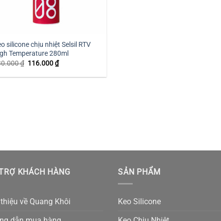
o silicone chịu nhiệt Selsil RTV
gh Temperature 280ml
Giá
Giá
30.000
₫
116.000
₫
gốc
hiện
là:
tại
130.000 ₫.
là:
116.000 ₫.
TRỢ KHÁCH HÀNG
SẢN PHẨM
 thiệu về Quang Khôi
Keo Silicone
ng dẫn mua hàng
Keo Chịu Nhiệt