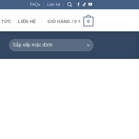
FAQs
Liên hệ
N TỨC
LIÊN HỆ
GIỎ HÀNG /
0
₫
0