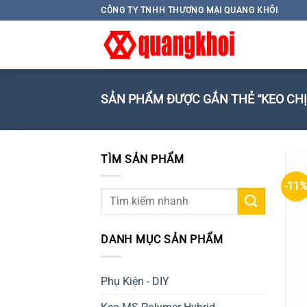
Skip
CÔNG TY TNHH THƯƠNG MẠI QUANG KHÔI
to
content
SẢN PHẨM ĐƯỢC GẮN THẺ “KEO CHỊU
TÌM SẢN PHẨM
-11
Tìm
kiếm:
DANH MỤC SẢN PHẨM
Phụ Kiện - DIY