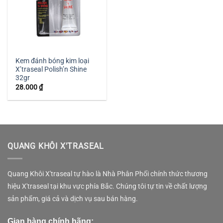
Kem đánh bóng kim loại
X’traseal Polish’n Shine
32gr
28.000
₫
QUANG KHÔI X'TRASEAL
Quang Khôi X'traseal tự hào là Nhà Phân Phối chính thức thương
hiệu X'traseal tại khu vực phía Bắc. Chúng tôi tự tin về chất lượng
sản phẩm, giá cả và dịch vụ sau bán hàng.
Gian hàng chính hãng: