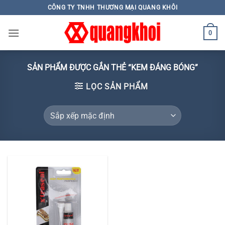
Skip
CÔNG TY TNHH THƯƠNG MẠI QUANG KHÔI
to
content
0
SẢN PHẨM ĐƯỢC GẮN THẺ “KEM ĐÁNG BÓNG”
LỌC SẢN PHẨM