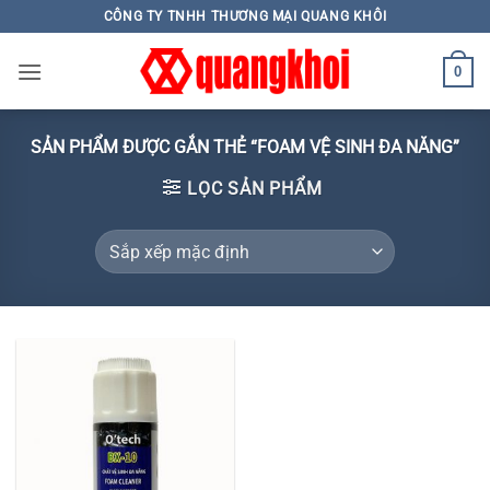
Skip
CÔNG TY TNHH THƯƠNG MẠI QUANG KHÔI
to
content
0
SẢN PHẨM ĐƯỢC GẮN THẺ “FOAM VỆ SINH ĐA NĂNG”
LỌC SẢN PHẨM