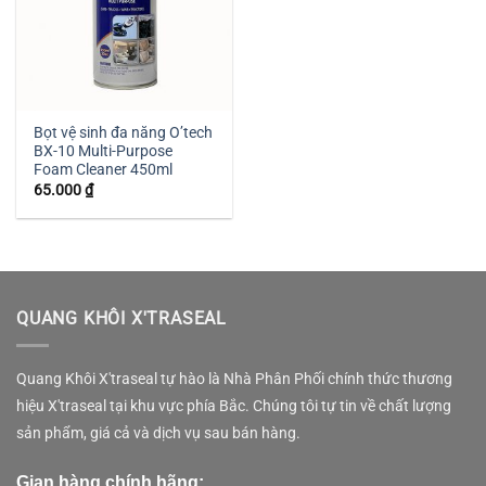
Bọt vệ sinh đa năng O’tech
BX-10 Multi-Purpose
Foam Cleaner 450ml
65.000
₫
QUANG KHÔI X'TRASEAL
Quang Khôi X'traseal tự hào là Nhà Phân Phối chính thức thương
hiệu X'traseal tại khu vực phía Bắc. Chúng tôi tự tin về chất lượng
sản phẩm, giá cả và dịch vụ sau bán hàng.
Gian hàng chính hãng: