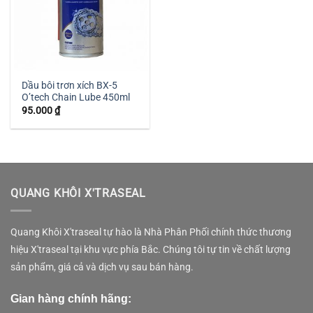
Dầu bôi trơn xích BX-5
O’tech Chain Lube 450ml
95.000
₫
QUANG KHÔI X'TRASEAL
Quang Khôi X'traseal tự hào là Nhà Phân Phối chính thức thương
hiệu X'traseal tại khu vực phía Bắc. Chúng tôi tự tin về chất lượng
sản phẩm, giá cả và dịch vụ sau bán hàng.
Gian hàng chính hãng: