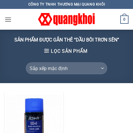
Skip
CÔNG TY TNHH THƯƠNG MẠI QUANG KHÔI
to
content
0
SẢN PHẨM ĐƯỢC GẮN THẺ “DẦU BÔI TRƠN SÊN”
LỌC SẢN PHẨM