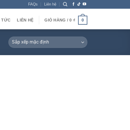
FAQs
Liên hệ
N TỨC
LIÊN HỆ
GIỎ HÀNG /
0
₫
0