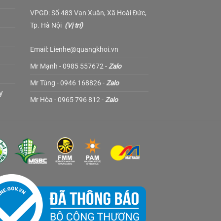
VPGD: Số 483 Vạn Xuân, Xã Hoài Đức,
Tp. Hà Nội
(
Vị trí
)
Email: Lienhe@quangkhoi.vn
Mr Mạnh - 0985 557672 -
Zalo
Mr Tùng - 0946 168826 -
Zalo
y
Mr Hòa - 0965 796 812 -
Zalo