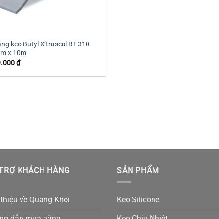
ng keo Butyl X’traseal BT-310
cm x 10m
9.000
₫
TRỢ KHÁCH HÀNG
SẢN PHẨM
 thiệu về Quang Khôi
Keo Silicone
ng dẫn mua hàng
Keo Chịu Nhiệt