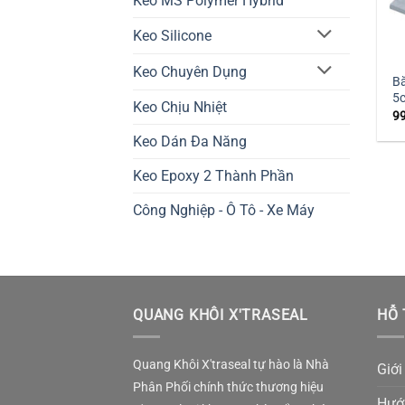
Keo MS Polymer Hybrid
Keo Silicone
Keo Chuyên Dụng
Bă
5
Keo Chịu Nhiệt
9
Keo Dán Đa Năng
Keo Epoxy 2 Thành Phần
Công Nghiệp - Ô Tô - Xe Máy
QUANG KHÔI X'TRASEAL
HỖ 
Quang Khôi X'traseal tự hào là Nhà
Giới
Phân Phối chính thức thương hiệu
Hướ