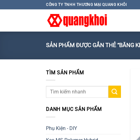
Skip
CÔNG TY TNHH THƯƠNG MẠI QUANG KHÔI
to
content
SẢN PHẨM ĐƯỢC GẮN THẺ “BĂNG KE
TÌM SẢN PHẨM
Tìm
kiếm:
DANH MỤC SẢN PHẨM
Phụ Kiện - DIY