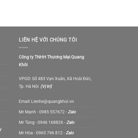
LIÊN HỆ VỚI CHÚNG TÔI
Công ty TNHH Thương Mại Quang
Khôi
VPGD: Số 483 Vạn Xuân, Xã Hoài Đức,
Tp. Hà Nội
(
Vị trí
)
Email: Lienhe@quangkhoi.vn
Mr Mạnh - 0985 557672 -
Zalo
Mr Tùng - 0946 168826 -
Zalo
y
Mr Hòa - 0965 796 812 -
Zalo