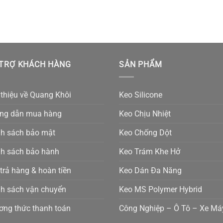
TRỢ KHÁCH HÀNG
SẢN PHẨM
 thiệu về Quang Khôi
Keo Silicone
ng dẫn mua hàng
Keo Chịu Nhiệt
nh sách bảo mật
Keo Chống Dột
nh sách bảo hành
Keo Trám Khe Hở
 trả hàng & hoàn tiền
Keo Dán Đa Năng
nh sách vận chuyển
Keo MS Polymer Hybrid
ơng thức thanh toán
Công Nghiệp – Ô Tô – Xe Má