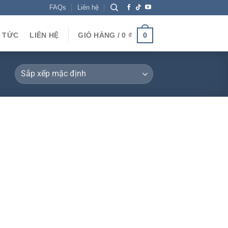
FAQs
Liên hệ
N TỨC
LIÊN HỆ
GIỎ HÀNG /
0
₫
0