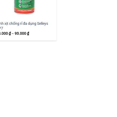
nh xịt chống rỉ đa dụng Selleys
P7
Khoảng
8.000
₫
–
93.000
₫
giá:
từ
58.000 ₫
đến
93.000 ₫